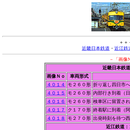
＋＋
近畿日本鉄道
・
近江鉄
－「画像
近畿日本鉄道
画像Ｎｏ
車両形式
４０１４
モ２６０形
折り返し四日市
４０１５
モ２６０形
内部行き到着（
４０１６
モ２６０形
検車区に留置され
４０１７
ク１７０形
終着駅に到着（
４０１８
モ２７０形
出発時刻を待つ
近江鉄道：