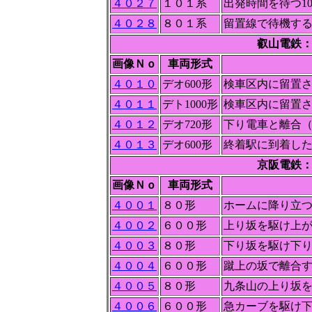
４０２７
１０１系
出発時間を待つ1
４０２８
８０１系
留置線で待機する
叡山電鉄：
画像Ｎｏ
車両形式
４０１０
デオ600形
検車区内に留置さ
４０１１
デト1000形
検車区内に留置さ
４０１２
デオ720形
下り電車と離合
４０１３
デオ600形
終着駅に到着したデ
京阪電鉄：
画像Ｎｏ
車両形式
４００１
８０形
ホームに降り立
４００２
６００形
上り坂を駆け上
４００３
８０形
下り坂を駆け下
４００４
６００形
蹴上の坂で離合
４００５
８０形
九条山の上り坂を
４００６
６００形
急カーブを駆け