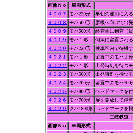
画像Ｎｏ
車両形式
４００７
モハ220形
早朝の運用に入
４００８
モハ500形
彦根へ向けて出
４００９
モハ500形
終着駅に到着（
４０１９
モハ１形
側線に留置され
４０２０
モハ220形
検車区内で待機す
４０２１
モハ１形
留置中のモハ１
４０２２
モハ１形
出発時刻を待つ
４０２３
モハ500形
出発時刻を待つモ
４０２４
モハ700形
留置中のモハ70
４０２５
モハ800形
ヘッドマークを付
４０２６
モハ700形
扉を開放して停
４０２９
クハ1800形
ヘッドマークを掲
三岐鉄道：
画像Ｎｏ
車両形式